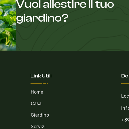
Vuoi allestire il tuo
giardino?
Link Utili
Do
Home
Loc
Casa
inf
Giardino
+3
Servizi