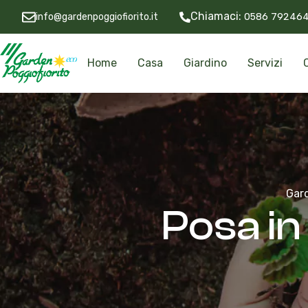
Chiamaci:
info@gardenpoggiofiorito.it
0586 79246
Home
Casa
Giardino
Servizi
Gard
Posa in 